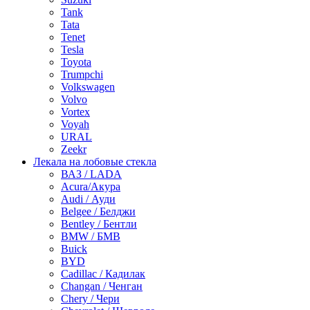
Tank
Tata
Tenet
Tesla
Toyota
Trumpchi
Volkswagen
Volvo
Vortex
Voyah
URAL
Zeekr
Лекала на лобовые стекла
ВАЗ / LADA
Acura/Акура
Audi / Ауди
Belgee / Белджи
Bentley / Бентли
BMW / БМВ
Buick
BYD
Cadillac / Кадилак
Changan / Ченган
Chery / Чери