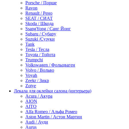
Porsche / Порше
Ravon
Renault / Рено
SEAT / СИАТ
Skoda / Шкода
SsangYong / Санг Йонг
Subaru / Субару
Suzuki /Сузуки
Tank
Tesla / Тесла
Toyota / Тойота
Trumpchi
Volkswagen / Фольцваген
Volvo / Вольво
Voyah
Zeekr / Зикр
Zotye
Лекала для оклейки салона (интерьера)
Acura / Акура
AION
AITO
Alfa Romeo / Альфа Ромео
Aston Martin / Астон Мартин
Audi / Ауди
Aurus