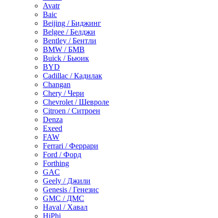
Avatr
Baic
Beijing / Биджинг
Belgee / Белджи
Bentley / Бентли
BMW / БМВ
Buick / Бьюик
BYD
Cadillac / Кадилак
Changan
Chery / Чери
Chevrolet / Шевроле
Citroen / Ситроен
Denza
Exeed
FAW
Ferrari / Феррари
Ford / Форд
Forthing
GAC
Geely / Джили
Genesis / Генезис
GMC / ДМС
Haval / Хавал
HiPhi