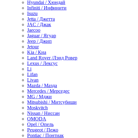
Hyundai / Хюндай
Infiniti / Инфинити
Isuzu
Jetta / Джетта
JAC / Джак
Jaecoo
Jaguar / Ягуар
Jeep / Джип
Jetour
Kia / Киа
Land Rover /Лэнд Ровер
Lexus / Лексус
Li
Lifan
Livan
Mazda / Мазда
Mercedes / Мерседес
MG / Мджи
Mitsubishi / Митсубиши
Moskvitch
Nissan / Ниссан
OMODA
Opel / Опель
Peugeot / Пежо
Pontiac / Понтиак