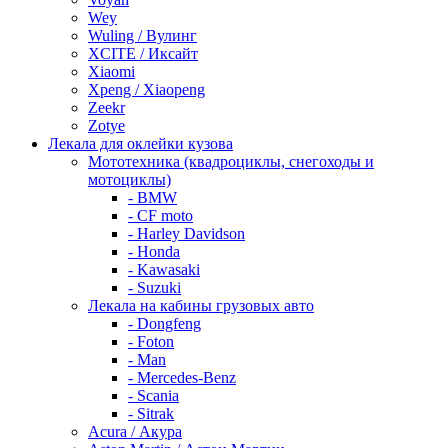
Wey
Wuling / Вулинг
XCITE / Иксайт
Xiaomi
Xpeng / Xiaopeng
Zeekr
Zotye
Лекала для оклейки кузова
Мототехника (квадроциклы, снегоходы и
мотоциклы)
- BMW
- CF moto
- Harley Davidson
- Honda
- Kawasaki
- Suzuki
Лекала на кабины грузовых авто
- Dongfeng
- Foton
- Man
- Mercedes-Benz
- Scania
- Sitrak
Acura / Акура