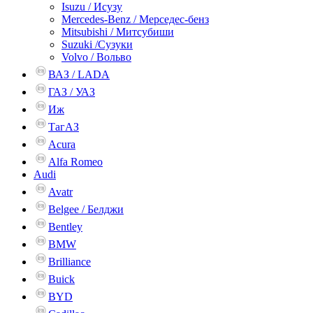
Isuzu / Исузу
Mercedes-Benz / Мерседес-бенз
Mitsubishi / Митсубиши
Suzuki /Сузуки
Volvo / Вольво
ВАЗ / LADA
ГАЗ / УАЗ
Иж
ТагАЗ
Acura
Alfa Romeo
Audi
Avatr
Belgee / Белджи
Bentley
BMW
Brilliance
Buick
BYD