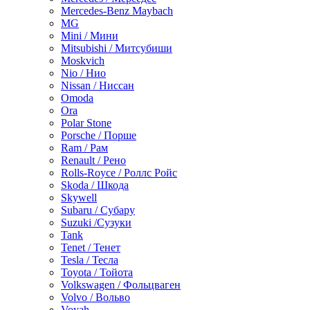
Mercedes-Benz Maybach
MG
Mini / Мини
Mitsubishi / Митсубиши
Moskvich
Nio / Нио
Nissan / Ниссан
Omoda
Ora
Polar Stone
Porsche / Порше
Ram / Рам
Renault / Рено
Rolls-Royce / Роллс Ройс
Skoda / Шкода
Skywell
Subaru / Субару
Suzuki /Сузуки
Tank
Tenet / Тенет
Tesla / Тесла
Toyota / Тойота
Volkswagen / Фольцваген
Volvo / Вольво
Voyah