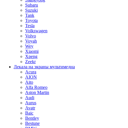
Subaru
Suzuki
Tank
Toyota
Tesla
Volkswagen
Volvo
Voyah
Wey
Xiaomi
Xpeng
Zeekr
Лекала на экраны мультимедиа
Acura
AION
Aito
Alfa Romeo
Aston Martin
Audi
Aurus
Avatr
Baic
Bentley
Bestune