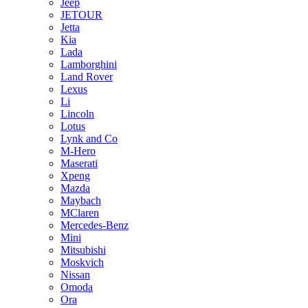
Jeep
JETOUR
Jetta
Kia
Lada
Lamborghini
Land Rover
Lexus
Li
Lincoln
Lotus
Lynk and Co
M-Hero
Maserati
Xpeng
Mazda
Maybach
MClaren
Mercedes-Benz
Mini
Mitsubishi
Moskvich
Nissan
Omoda
Ora