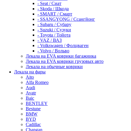
- Seat / Сиат
- Skoda / Шкода
- SMART / Смарт
- SSANGYONG / Ссангйонг
- Subaru / Субару
- Suzuki / Сузуки
- Toyota / Тойота
- VAZ / ВАЗ
- Volkswagen / Фолцваген
- Volvo / Вольво
Лекала на EVA коврики багажника
Лекала на EVA коврики грузовых авто
Лекала на обычные коврики
Лекала на фары
Aito
Alfa Romeo
Audi
Avatr
Baic
BENTLEY
Bestune
BMW
BYD
Cadillac
Changan