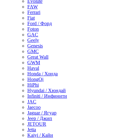
Evolute
FAW
Ferrari
Fiat
Ford / Форд
Foton
GAC
Geely
Genesis
GMC
Great Wall
GWM
Haval
Honda / Хонда
HongQi
HiPhi
Hyundai / Хюндай
Infiniti / Инфинити
JAC
Jaecoo
Jaguar / Ягуар
Jeep / Джип
JETOUR
Jetta
Kaiyi / Кайи