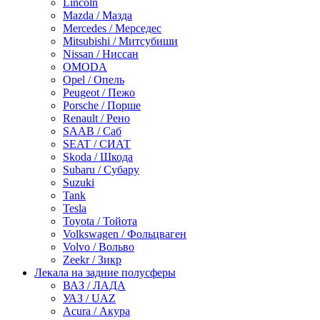
Lincoln
Mazda / Мазда
Mercedes / Мерседес
Mitsubishi / Митсубиши
Nissan / Ниссан
OMODA
Opel / Опель
Peugeot / Пежо
Porsche / Порше
Renault / Рено
SAAB / Саб
SEAT / СИАТ
Skoda / Шкода
Subaru / Субару
Suzuki
Tank
Tesla
Toyota / Тойота
Volkswagen / Фольцваген
Volvo / Вольво
Zeekr / Зикр
Лекала на задние полусферы
ВАЗ / ЛАДА
УАЗ / UAZ
Acura / Акура