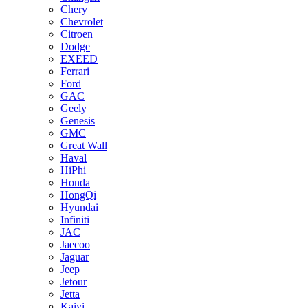
Chery
Chevrolet
Citroen
Dodge
EXEED
Ferrari
Ford
GAC
Geely
Genesis
GMC
Great Wall
Haval
HiPhi
Honda
HongQi
Hyundai
Infiniti
JAC
Jaecoo
Jaguar
Jeep
Jetour
Jetta
Kaiyi