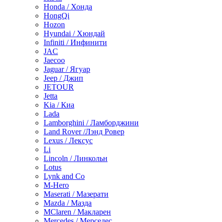
Honda / Хонда
HongQi
Hozon
Hyundai / Хюндай
Infiniti / Инфинити
JAC
Jaecoo
Jaguar / Ягуар
Jeep / Джип
JETOUR
Jetta
Kia / Киа
Lada
Lamborghini / Ламборджини
Land Rover /Лэнд Ровер
Lexus / Лексус
Li
Lincoln / Линкольн
Lotus
Lynk and Co
M-Hero
Maserati / Мазерати
Mazda / Мазда
MClaren / Макларен
Mercedes / Мерседес