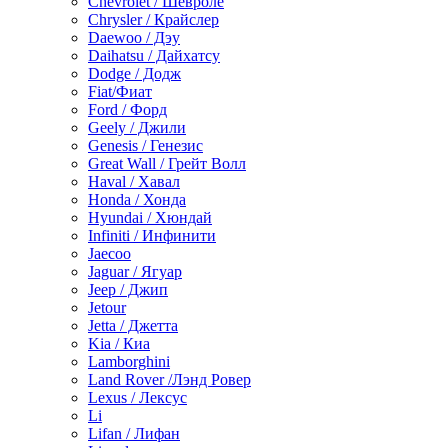
Chevrolet / Шевроле
Chrysler / Крайслер
Daewoo / Дэу
Daihatsu / Дайхатсу
Dodge / Додж
Fiat/Фиат
Ford / Форд
Geely / Джили
Genesis / Генезис
Great Wall / Грейт Волл
Haval / Хавал
Honda / Хонда
Hyundai / Хюндай
Infiniti / Инфинити
Jaecoo
Jaguar / Ягуар
Jeep / Джип
Jetour
Jetta / Джетта
Kia / Киа
Lamborghini
Land Rover /Лэнд Ровер
Lexus / Лексус
Li
Lifan / Лифан