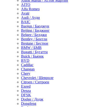
Aston Martin / Астон Мартин
AITO
Alfa Romeo
Avatr
Audi / Ауди
BAIC
Baojun / Баоджун
Beijing / Биджинг
Belgee / Белджи
Bentley / Бентли
Bestune / Бестюн
BMW / БМВ
Bugatti / Бугатти
Buick / Бьюик
BYD
Cadillac
Changan
Chery
Chevrolet / Шевроле
Citroen / Ситроен
Exeed
Denza
DFSK
Dodge / Додж
Dongfeng