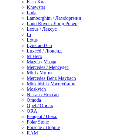
Kia / Киа
Knewstar
Lada
Lamborghini / Ламборгини
Land Rover / Лэнд Ровер
Lexus / Лексус
Li
Lotus
Lynk and Co
Luxeed / Люксид
M-Hero
Mazda / Мазда
Mercedes / Мерседес
Mini / Мини
Mercedes-Benz Maybach
Mitsubishi / Митсубиши
Moskvich
Nissan / Ниссан
Omoda
Opel / Опель
ORA
Peugeot / Пежо
Polar Stone
Porsche / Порше
RAM