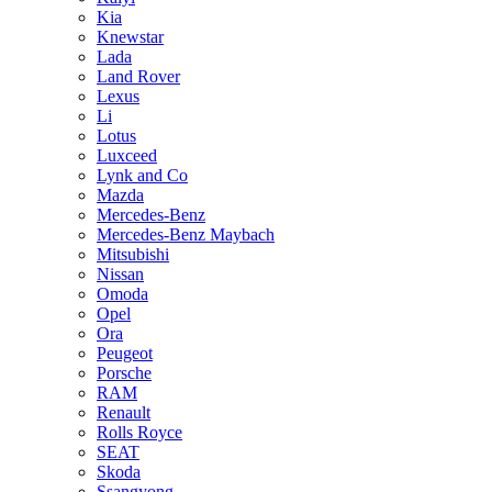
Kia
Knewstar
Lada
Land Rover
Lexus
Li
Lotus
Luxceed
Lynk and Co
Mazda
Mercedes-Benz
Mercedes-Benz Maybach
Mitsubishi
Nissan
Omoda
Opel
Ora
Peugeot
Porsche
RAM
Renault
Rolls Royce
SEAT
Skoda
Ssangyong