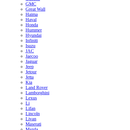
GMC
Great Wall
Haima
Haval
Honda
Hummer
Hyundai
Infiniti
Isuzu
JAC
Jaecoo
Jaguar
Jeep
Jetour
Jetta
Kia
Land Rover
Lamborghini
Lexus
Li
Lifan
Lincoln
Livan
Maserati
Mazda