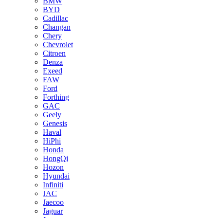
BMW
BYD
Cadillac
Changan
Chery
Chevrolet
Citroen
Denza
Exeed
FAW
Ford
Forthing
GAC
Geely
Genesis
Haval
HiPhi
Honda
HongQi
Hozon
Hyundai
Infiniti
JAC
Jaecoo
Jaguar