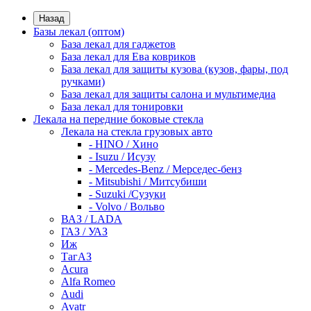
Назад
Базы лекал (оптом)
База лекал для гаджетов
База лекал для Ева ковриков
База лекал для защиты кузова (кузов, фары, под
ручками)
База лекал для защиты салона и мультимедиа
База лекал для тонировки
Лекала на передние боковые стекла
Лекала на стекла грузовых авто
- HINO / Хино
- Isuzu / Исузу
- Mercedes-Benz / Мерседес-бенз
- Mitsubishi / Митсубиши
- Suzuki /Сузуки
- Volvo / Вольво
ВАЗ / LADA
ГАЗ / УАЗ
Иж
ТагАЗ
Acura
Alfa Romeo
Audi
Avatr