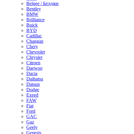
Belgee / Белджи
Bentley
BMW
Brilliance
Buick
BYD
Cadillac
Changan
Chery
Chevrolet
Chrysler
Citroen
Daewoo
Dacia
Daihatsu
Datsun
Dodge
Exeed
FAW
Fiat
Ford
GAC
Gaz
Geely
Genesis