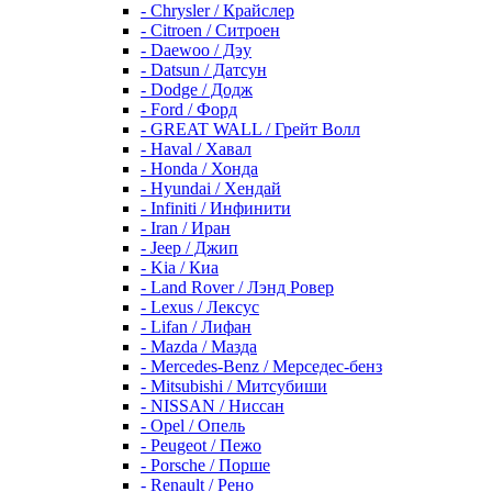
- Chrysler / Крайслер
- Citroen / Ситроен
- Daewoo / Дэу
- Datsun / Датсун
- Dodge / Додж
- Ford / Форд
- GREAT WALL / Грейт Волл
- Haval / Хавал
- Honda / Хонда
- Hyundai / Хендай
- Infiniti / Инфинити
- Iran / Иран
- Jeep / Джип
- Kia / Киа
- Land Rover / Лэнд Ровер
- Lexus / Лексус
- Lifan / Лифан
- Mazda / Мазда
- Mercedes-Benz / Мерседес-бенз
- Mitsubishi / Митсубиши
- NISSAN / Ниссан
- Opel / Опель
- Peugeot / Пежо
- Porsche / Порше
- Renault / Рено