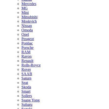
Mercedes
MG
Mini
Mitsubishi
Moskvich
Nissan
Omoda
Opel
Peugeot
Pontiac
Porsche
RAM
Ravon
Renault
Rolls-Royce
Rover
SAAB
Saturn
Seat
Skoda
Smart
Sollers
Ssang Yong
Subaru
Suzuki