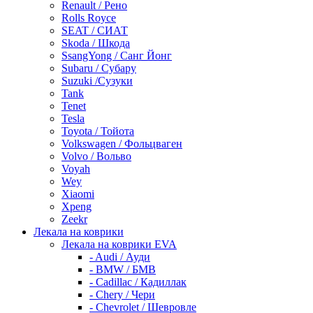
Renault / Рено
Rolls Royce
SEAT / СИАТ
Skoda / Шкода
SsangYong / Санг Йонг
Subaru / Субару
Suzuki /Сузуки
Tank
Tenet
Tesla
Toyota / Тойота
Volkswagen / Фольцваген
Volvo / Вольво
Voyah
Wey
Xiaomi
Xpeng
Zeekr
Лекала на коврики
Лекала на коврики EVA
- Audi / Ауди
- BMW / БМВ
- Cadillac / Кадиллак
- Chery / Чери
- Chevrolet / Шевровле