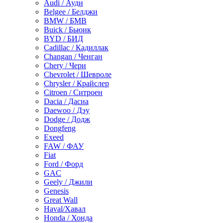
Audi / Ауди
Belgee / Белджи
BMW / БМВ
Buick / Бьюик
BYD / БИД
Cadillac / Кадиллак
Changan / Ченган
Chery / Чери
Chevrolet / Шевроле
Chrysler / Крайслер
Citroen / Ситроен
Dacia / Дасиа
Daewoo / Дэу
Dodge / Додж
Dongfeng
Exeed
FAW / ФАУ
Fiat
Ford / Форд
GAC
Geely / Джили
Genesis
Great Wall
Haval/Хавал
Honda / Хонда