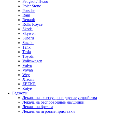
Peugeot / Пежо
Polar Stone
Porsche
Ram
Renault
Rolls-Royce
Skoda
Skywell
Subaru
Suzuki
Tank
Tesla
Toyota
Volkswagen
Volvo
Voyah
Wey
Xiaomi
ZEEKR
Zotye
Гаджеты
Лекала на аксессуары и другие устройства
Лекала на беспроводные наушники
Лекала на брелки
Лекала на игровые приставки