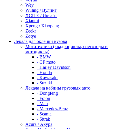
Wey
Wuling / Вулинг
XCITE / Иксайт
Xiaomi
Xpeng / Xiaopeng
Zeekr
Zotye
Лекала для оклейки кузова
Мототехника (квадроциклы, снегоходы и
мотоциклы)
- BMW
- CF moto
- Harley Davidson
- Honda
- Kawasaki
- Suzuki
Лекала на кабины грузовых авто
- Dongfeng
- Foton
- Man
- Mercedes-Benz
- Scania
- Sitrak
Acura / Акура