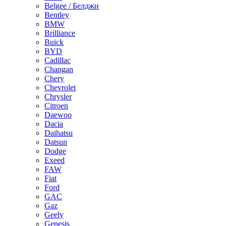
Belgee / Белджи
Bentley
BMW
Brilliance
Buick
BYD
Cadillac
Changan
Chery
Chevrolet
Chrysler
Citroen
Daewoo
Dacia
Daihatsu
Datsun
Dodge
Exeed
FAW
Fiat
Ford
GAC
Gaz
Geely
Genesis