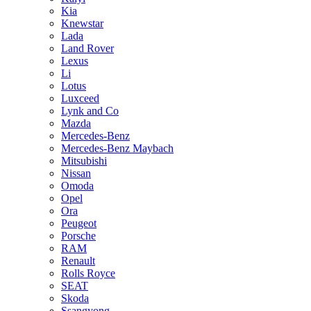
Kia
Knewstar
Lada
Land Rover
Lexus
Li
Lotus
Luxceed
Lynk and Co
Mazda
Mercedes-Benz
Mercedes-Benz Maybach
Mitsubishi
Nissan
Omoda
Opel
Ora
Peugeot
Porsche
RAM
Renault
Rolls Royce
SEAT
Skoda
Ssangyong