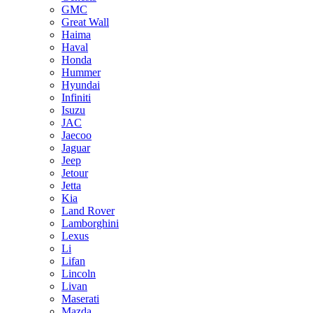
GMC
Great Wall
Haima
Haval
Honda
Hummer
Hyundai
Infiniti
Isuzu
JAC
Jaecoo
Jaguar
Jeep
Jetour
Jetta
Kia
Land Rover
Lamborghini
Lexus
Li
Lifan
Lincoln
Livan
Maserati
Mazda