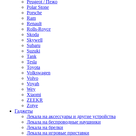
Peugeot / Пежо
Polar Stone
Porsche
Ram
Renault
Rolls-Royce
Skoda
Skywell
Subaru
Suzuki
Tank
Tesla
Toyota
Volkswagen
Volvo
Voyah
Wey
Xiaomi
ZEEKR
Zotye
Гаджеты
Лекала на аксессуары и другие устройства
Лекала на беспроводные наушники
Лекала на брелки
Лекала на игровые приставки