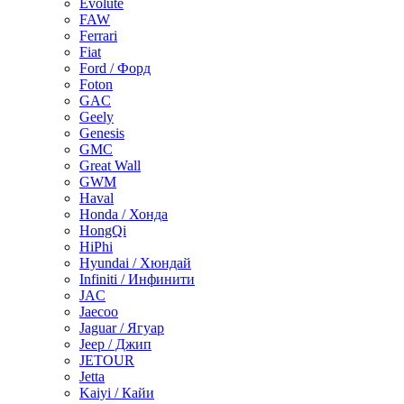
Evolute
FAW
Ferrari
Fiat
Ford / Форд
Foton
GAC
Geely
Genesis
GMC
Great Wall
GWM
Haval
Honda / Хонда
HongQi
HiPhi
Hyundai / Хюндай
Infiniti / Инфинити
JAC
Jaecoo
Jaguar / Ягуар
Jeep / Джип
JETOUR
Jetta
Kaiyi / Кайи