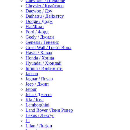
Chevrolet / Шевроле
Chrysler / Крайслер
Daewoo / Дэу
Daihatsu / Дайхатсу
Dodge / Додж
Fiat/Фиат
Ford / Форд
Geely / Джили
Genesis / Генезис
Great Wall / Грейт Волл
Haval / Хавал
Honda / Хонда
Hyundai / Хюндай
Infiniti / Инфинити
Jaecoo
Jaguar / Ягуар
Jeep / Джип
Jetour
Jetta / Джетта
Kia / Киа
Lamborghini
Land Rover /Лэнд Ровер
Lexus / Лексус
Li
Lifan / Лифан