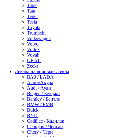
Tank
Tata
Tenet
Tesla
Toyota
Trumpchi
Volkswagen
Volvo
Vortex
Voyah
URAL
Zeekr
Лекала на лобовые стекла
ВАЗ / LADA
Acura/Акура
Audi / Ауди
Belgee / Белджи
Bentley / Бентли
BMW / БМВ
Buick
BYD
Cadillac / Кадилак
Changan / Ченган
Chery / Чери