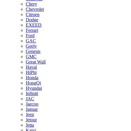
Chery
Chevrolet
Citroen
Dodge
EXEED
Ferrari
Ford
GAC
Geely
Genesis
GMC
Great Wall
Haval
HiPhi
Honda
HongQi
Hyundai
Infiniti
JAC
Jaecoo
Jaguar
Jeep
Jetour
Jetta
Kaiyi