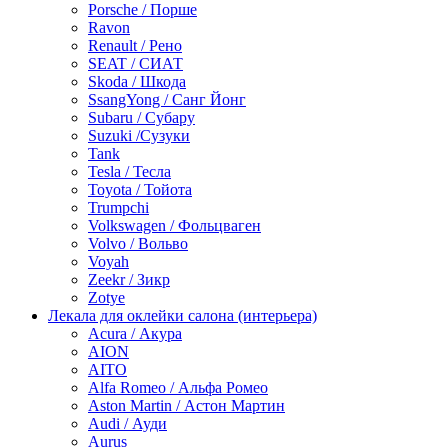
Porsche / Порше
Ravon
Renault / Рено
SEAT / СИАТ
Skoda / Шкода
SsangYong / Санг Йонг
Subaru / Субару
Suzuki /Сузуки
Tank
Tesla / Тесла
Toyota / Тойота
Trumpchi
Volkswagen / Фольцваген
Volvo / Вольво
Voyah
Zeekr / Зикр
Zotye
Лекала для оклейки салона (интерьера)
Acura / Акура
AION
AITO
Alfa Romeo / Альфа Ромео
Aston Martin / Астон Мартин
Audi / Ауди
Aurus