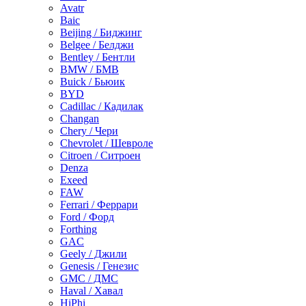
Avatr
Baic
Beijing / Биджинг
Belgee / Белджи
Bentley / Бентли
BMW / БМВ
Buick / Бьюик
BYD
Cadillac / Кадилак
Changan
Chery / Чери
Chevrolet / Шевроле
Citroen / Ситроен
Denza
Exeed
FAW
Ferrari / Феррари
Ford / Форд
Forthing
GAC
Geely / Джили
Genesis / Генезис
GMC / ДМС
Haval / Хавал
HiPhi