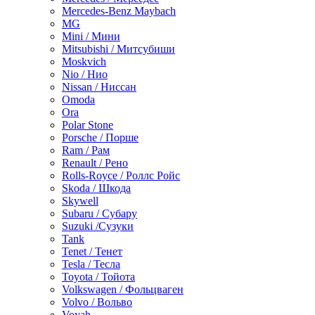
Mercedes-Benz Maybach
MG
Mini / Мини
Mitsubishi / Митсубиши
Moskvich
Nio / Нио
Nissan / Ниссан
Omoda
Ora
Polar Stone
Porsche / Порше
Ram / Рам
Renault / Рено
Rolls-Royce / Роллс Ройс
Skoda / Шкода
Skywell
Subaru / Субару
Suzuki /Сузуки
Tank
Tenet / Тенет
Tesla / Тесла
Toyota / Тойота
Volkswagen / Фольцваген
Volvo / Вольво
Voyah