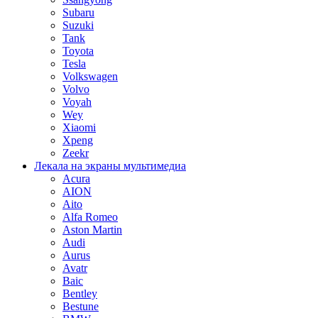
Subaru
Suzuki
Tank
Toyota
Tesla
Volkswagen
Volvo
Voyah
Wey
Xiaomi
Xpeng
Zeekr
Лекала на экраны мультимедиа
Acura
AION
Aito
Alfa Romeo
Aston Martin
Audi
Aurus
Avatr
Baic
Bentley
Bestune