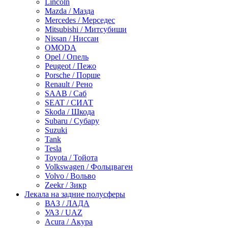
Lincoln
Mazda / Мазда
Mercedes / Мерседес
Mitsubishi / Митсубиши
Nissan / Ниссан
OMODA
Opel / Опель
Peugeot / Пежо
Porsche / Порше
Renault / Рено
SAAB / Саб
SEAT / СИАТ
Skoda / Шкода
Subaru / Субару
Suzuki
Tank
Tesla
Toyota / Тойота
Volkswagen / Фольцваген
Volvo / Вольво
Zeekr / Зикр
Лекала на задние полусферы
ВАЗ / ЛАДА
УАЗ / UAZ
Acura / Акура