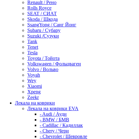
Renault / Рено
Rolls Royce
SEAT / СИАТ
Skoda / Шкода
SsangYong / Санг Йонг
Subaru / Субару
Suzuki /Сузуки
Tank
Tenet
Tesla
Toyota / Тойота
Volkswagen / Фольцваген
Volvo / Вольво
Voyah
Wey
Xiaomi
Xpeng
Zeekr
Лекала на коврики
Лекала на коврики EVA
- Audi / Ауди
- BMW / БМВ
- Cadillac / Кадиллак
- Chery / Чери
- Chevrolet / Шевровле