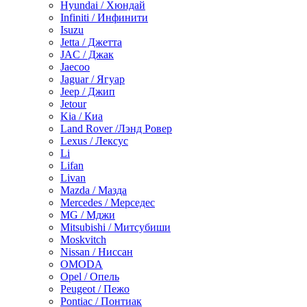
Hyundai / Хюндай
Infiniti / Инфинити
Isuzu
Jetta / Джетта
JAC / Джак
Jaecoo
Jaguar / Ягуар
Jeep / Джип
Jetour
Kia / Киа
Land Rover /Лэнд Ровер
Lexus / Лексус
Li
Lifan
Livan
Mazda / Мазда
Mercedes / Мерседес
MG / Мджи
Mitsubishi / Митсубиши
Moskvitch
Nissan / Ниссан
OMODA
Opel / Опель
Peugeot / Пежо
Pontiac / Понтиак