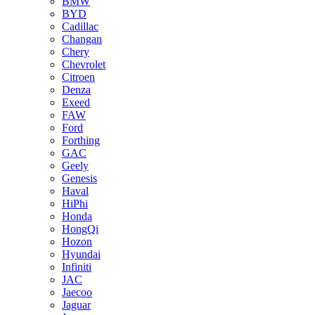
BMW
BYD
Cadillac
Changan
Chery
Chevrolet
Citroen
Denza
Exeed
FAW
Ford
Forthing
GAC
Geely
Genesis
Haval
HiPhi
Honda
HongQi
Hozon
Hyundai
Infiniti
JAC
Jaecoo
Jaguar