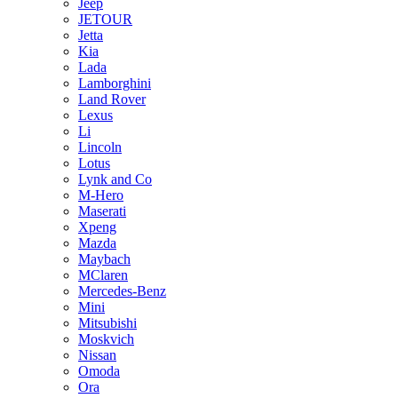
Jeep
JETOUR
Jetta
Kia
Lada
Lamborghini
Land Rover
Lexus
Li
Lincoln
Lotus
Lynk and Co
M-Hero
Maserati
Xpeng
Mazda
Maybach
MClaren
Mercedes-Benz
Mini
Mitsubishi
Moskvich
Nissan
Omoda
Ora