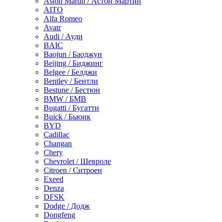
Aston Martin / Астон Мартин
AITO
Alfa Romeo
Avatr
Audi / Ауди
BAIC
Baojun / Баоджун
Beijing / Биджинг
Belgee / Белджи
Bentley / Бентли
Bestune / Бестюн
BMW / БМВ
Bugatti / Бугатти
Buick / Бьюик
BYD
Cadillac
Changan
Chery
Chevrolet / Шевроле
Citroen / Ситроен
Exeed
Denza
DFSK
Dodge / Додж
Dongfeng