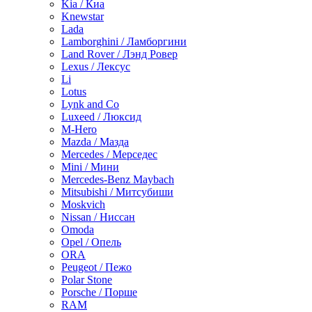
Kia / Киа
Knewstar
Lada
Lamborghini / Ламборгини
Land Rover / Лэнд Ровер
Lexus / Лексус
Li
Lotus
Lynk and Co
Luxeed / Люксид
M-Hero
Mazda / Мазда
Mercedes / Мерседес
Mini / Мини
Mercedes-Benz Maybach
Mitsubishi / Митсубиши
Moskvich
Nissan / Ниссан
Omoda
Opel / Опель
ORA
Peugeot / Пежо
Polar Stone
Porsche / Порше
RAM