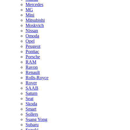
Mercedes
MG
Mini
Mitsubishi
Moskvich
Nissan
Omoda
Opel
Peugeot
Pontiac
Porsche
RAM
Ravon
Renault
Rolls-Royce
Rover
SAAB
Saturn
Seat
Skoda
Smart
Sollers
Ssang Yong
Subaru
Suzuki