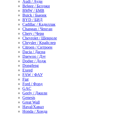
Audi / Ауди
Belgee / Белджи
BMW / БМВ
Buick / Бьюик
BYD / БИД
Cadillac / Кадиллак
Changan / Ченган
Chery / Чери
Chevrolet / Шевроле
Chrysler / Крайслер
Citroen / Ситроен
Dacia / Дасиа
Daewoo / Дэу
Dodge / Додж
Dongfeng
Exeed
FAW / ФАУ
Fiat
Ford / Форд
GAC
Geely / Джили
Genesis
Great Wall
Haval/Хавал
Honda / Хонда