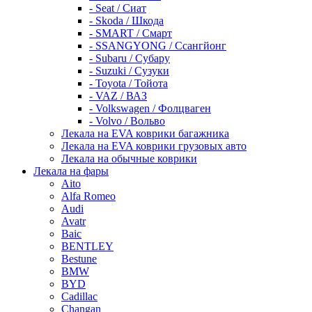
- Seat / Сиат
- Skoda / Шкода
- SMART / Смарт
- SSANGYONG / Ссангйонг
- Subaru / Субару
- Suzuki / Сузуки
- Toyota / Тойота
- VAZ / ВАЗ
- Volkswagen / Фолцваген
- Volvo / Вольво
Лекала на EVA коврики багажника
Лекала на EVA коврики грузовых авто
Лекала на обычные коврики
Лекала на фары
Aito
Alfa Romeo
Audi
Avatr
Baic
BENTLEY
Bestune
BMW
BYD
Cadillac
Changan