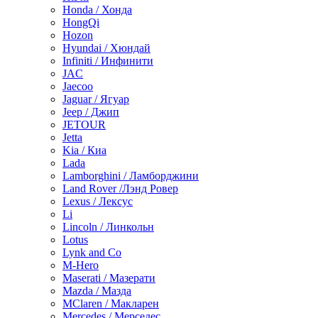
Honda / Хонда
HongQi
Hozon
Hyundai / Хюндай
Infiniti / Инфинити
JAC
Jaecoo
Jaguar / Ягуар
Jeep / Джип
JETOUR
Jetta
Kia / Киа
Lada
Lamborghini / Ламборджини
Land Rover /Лэнд Ровер
Lexus / Лексус
Li
Lincoln / Линкольн
Lotus
Lynk and Co
M-Hero
Maserati / Мазерати
Mazda / Мазда
MClaren / Макларен
Mercedes / Мерседес