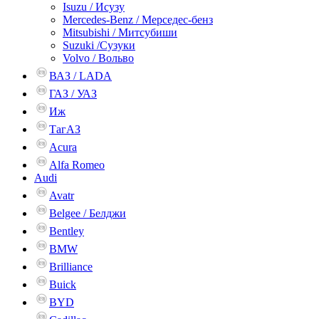
Isuzu / Исузу
Mercedes-Benz / Мерседес-бенз
Mitsubishi / Митсубиши
Suzuki /Сузуки
Volvo / Вольво
ВАЗ / LADA
ГАЗ / УАЗ
Иж
ТагАЗ
Acura
Alfa Romeo
Audi
Avatr
Belgee / Белджи
Bentley
BMW
Brilliance
Buick
BYD