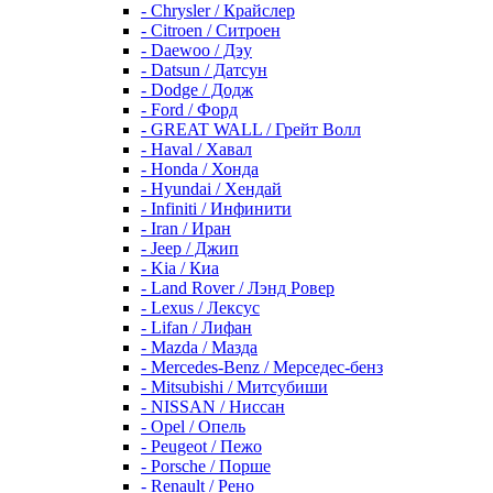
- Chrysler / Крайслер
- Citroen / Ситроен
- Daewoo / Дэу
- Datsun / Датсун
- Dodge / Додж
- Ford / Форд
- GREAT WALL / Грейт Волл
- Haval / Хавал
- Honda / Хонда
- Hyundai / Хендай
- Infiniti / Инфинити
- Iran / Иран
- Jeep / Джип
- Kia / Киа
- Land Rover / Лэнд Ровер
- Lexus / Лексус
- Lifan / Лифан
- Mazda / Мазда
- Mercedes-Benz / Мерседес-бенз
- Mitsubishi / Митсубиши
- NISSAN / Ниссан
- Opel / Опель
- Peugeot / Пежо
- Porsche / Порше
- Renault / Рено