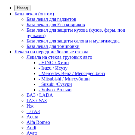
Назад
Базы лекал (оптом)
База лекал для гаджетов
База лекал для Ева ковриков
База лекал для защиты кузова (кузов, фары, под
ручками)
База лекал для защиты салона и мультимедиа
База лекал для тонировки
Лекала на передние боковые стекла
Лекала на стекла грузовых авто
- HINO / Хино
- Isuzu / Исузу
- Mercedes-Benz / Мерседес-бенз
- Mitsubishi / Митсубиши
- Suzuki /Сузуки
- Volvo / Вольво
ВАЗ / LADA
ГАЗ / УАЗ
Иж
ТагАЗ
Acura
Alfa Romeo
Audi
Avatr