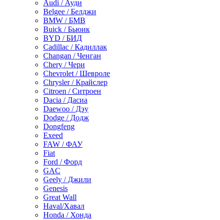
Audi / Ауди
Belgee / Белджи
BMW / БМВ
Buick / Бьюик
BYD / БИД
Cadillac / Кадиллак
Changan / Ченган
Chery / Чери
Chevrolet / Шевроле
Chrysler / Крайслер
Citroen / Ситроен
Dacia / Дасиа
Daewoo / Дэу
Dodge / Додж
Dongfeng
Exeed
FAW / ФАУ
Fiat
Ford / Форд
GAC
Geely / Джили
Genesis
Great Wall
Haval/Хавал
Honda / Хонда