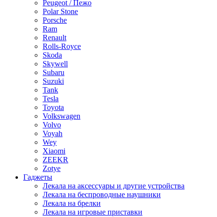
Peugeot / Пежо
Polar Stone
Porsche
Ram
Renault
Rolls-Royce
Skoda
Skywell
Subaru
Suzuki
Tank
Tesla
Toyota
Volkswagen
Volvo
Voyah
Wey
Xiaomi
ZEEKR
Zotye
Гаджеты
Лекала на аксессуары и другие устройства
Лекала на беспроводные наушники
Лекала на брелки
Лекала на игровые приставки