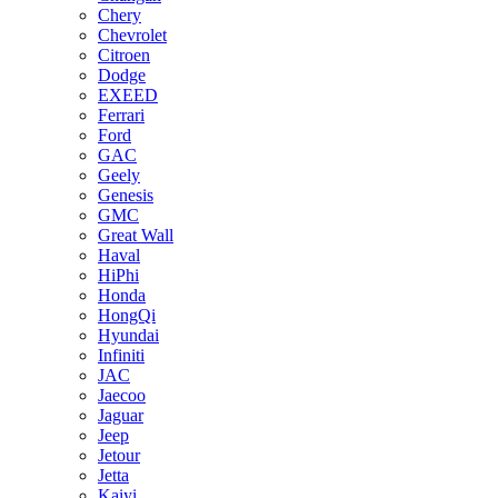
Chery
Chevrolet
Citroen
Dodge
EXEED
Ferrari
Ford
GAC
Geely
Genesis
GMC
Great Wall
Haval
HiPhi
Honda
HongQi
Hyundai
Infiniti
JAC
Jaecoo
Jaguar
Jeep
Jetour
Jetta
Kaiyi