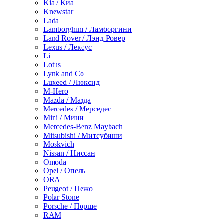
Kia / Киа
Knewstar
Lada
Lamborghini / Ламборгини
Land Rover / Лэнд Ровер
Lexus / Лексус
Li
Lotus
Lynk and Co
Luxeed / Люксид
M-Hero
Mazda / Мазда
Mercedes / Мерседес
Mini / Мини
Mercedes-Benz Maybach
Mitsubishi / Митсубиши
Moskvich
Nissan / Ниссан
Omoda
Opel / Опель
ORA
Peugeot / Пежо
Polar Stone
Porsche / Порше
RAM