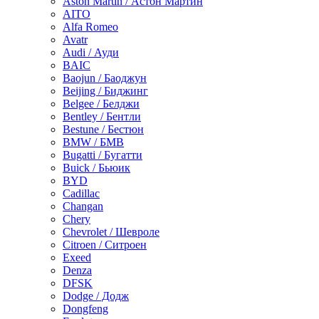
Aston Martin / Астон Мартин
AITO
Alfa Romeo
Avatr
Audi / Ауди
BAIC
Baojun / Баоджун
Beijing / Биджинг
Belgee / Белджи
Bentley / Бентли
Bestune / Бестюн
BMW / БМВ
Bugatti / Бугатти
Buick / Бьюик
BYD
Cadillac
Changan
Chery
Chevrolet / Шевроле
Citroen / Ситроен
Exeed
Denza
DFSK
Dodge / Додж
Dongfeng