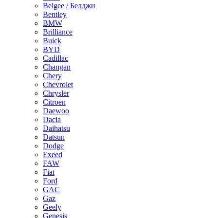
Belgee / Белджи
Bentley
BMW
Brilliance
Buick
BYD
Cadillac
Changan
Chery
Chevrolet
Chrysler
Citroen
Daewoo
Dacia
Daihatsu
Datsun
Dodge
Exeed
FAW
Fiat
Ford
GAC
Gaz
Geely
Genesis