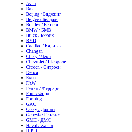
Avatr
Baic
Beijing / Биджинг
Belgee / Белджи
Bentley / Бентли
BMW / БМВ
Buick / Бьюик
BYD
Cadillac / Кадилак
Changan
Chery / Чери
Chevrolet / Шевроле
Citroen / Ситроен
Denza
Exeed
FAW
Ferrari / Феррари
Ford / Форд
Forthing
GAC
Geely / Джили
Genesis / Генезис
GMC / ДМС
Haval / Хавал
HiPhi