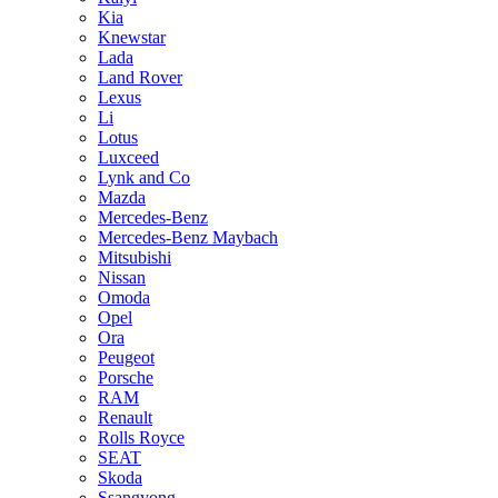
Kia
Knewstar
Lada
Land Rover
Lexus
Li
Lotus
Luxceed
Lynk and Co
Mazda
Mercedes-Benz
Mercedes-Benz Maybach
Mitsubishi
Nissan
Omoda
Opel
Ora
Peugeot
Porsche
RAM
Renault
Rolls Royce
SEAT
Skoda
Ssangyong