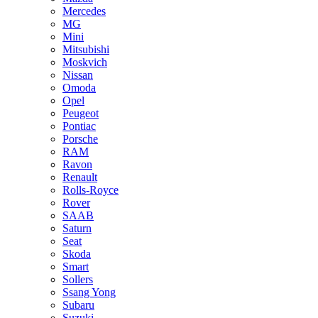
Mercedes
MG
Mini
Mitsubishi
Moskvich
Nissan
Omoda
Opel
Peugeot
Pontiac
Porsche
RAM
Ravon
Renault
Rolls-Royce
Rover
SAAB
Saturn
Seat
Skoda
Smart
Sollers
Ssang Yong
Subaru
Suzuki