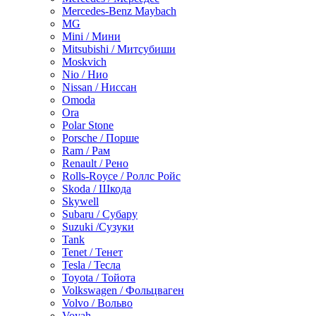
Mercedes-Benz Maybach
MG
Mini / Мини
Mitsubishi / Митсубиши
Moskvich
Nio / Нио
Nissan / Ниссан
Omoda
Ora
Polar Stone
Porsche / Порше
Ram / Рам
Renault / Рено
Rolls-Royce / Роллс Ройс
Skoda / Шкода
Skywell
Subaru / Субару
Suzuki /Сузуки
Tank
Tenet / Тенет
Tesla / Тесла
Toyota / Тойота
Volkswagen / Фольцваген
Volvo / Вольво
Voyah