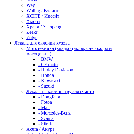
Wey
Wuling / Вулинг
XCITE / Иксайт
Xiaomi
Xpeng / Xiaopeng
Zeekr
Zotye
Лекала для оклейки кузова
Мототехника (квадроциклы, снегоходы и
мотоциклы)
- BMW
- CF moto
- Harley Davidson
- Honda
- Kawasaki
- Suzuki
Лекала на кабины грузовых авто
- Dongfeng
- Foton
- Man
- Mercedes-Benz
- Scania
- Sitrak
Acura / Акура