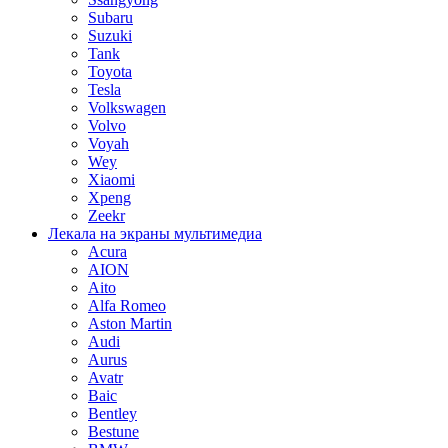
Subaru
Suzuki
Tank
Toyota
Tesla
Volkswagen
Volvo
Voyah
Wey
Xiaomi
Xpeng
Zeekr
Лекала на экраны мультимедиа
Acura
AION
Aito
Alfa Romeo
Aston Martin
Audi
Aurus
Avatr
Baic
Bentley
Bestune