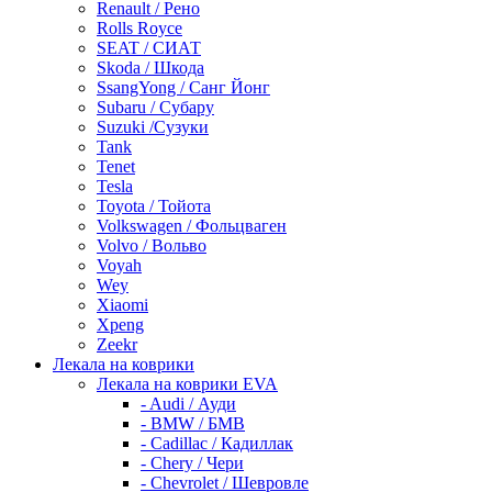
Renault / Рено
Rolls Royce
SEAT / СИАТ
Skoda / Шкода
SsangYong / Санг Йонг
Subaru / Субару
Suzuki /Сузуки
Tank
Tenet
Tesla
Toyota / Тойота
Volkswagen / Фольцваген
Volvo / Вольво
Voyah
Wey
Xiaomi
Xpeng
Zeekr
Лекала на коврики
Лекала на коврики EVA
- Audi / Ауди
- BMW / БМВ
- Cadillac / Кадиллак
- Chery / Чери
- Chevrolet / Шевровле