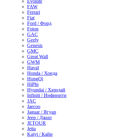
Evolute
FAW
Ferrari
Fiat
Ford / Форд
Foton
GAC
Geely
Genesis
GMC
Great Wall
GWM
Haval
Honda / Хонда
HongQi
HiPhi
Hyundai / Хюндай
Infiniti / Инфинити
JAC
Jaecoo
Jaguar / Ягуар
Jeep / Джип
JETOUR
Jetta
Kaiyi / Кайи