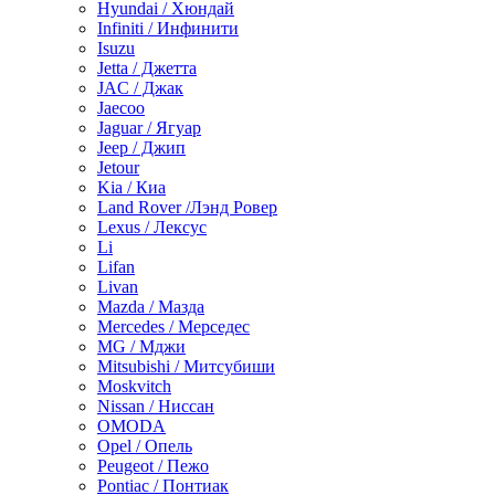
Hyundai / Хюндай
Infiniti / Инфинити
Isuzu
Jetta / Джетта
JAC / Джак
Jaecoo
Jaguar / Ягуар
Jeep / Джип
Jetour
Kia / Киа
Land Rover /Лэнд Ровер
Lexus / Лексус
Li
Lifan
Livan
Mazda / Мазда
Mercedes / Мерседес
MG / Мджи
Mitsubishi / Митсубиши
Moskvitch
Nissan / Ниссан
OMODA
Opel / Опель
Peugeot / Пежо
Pontiac / Понтиак