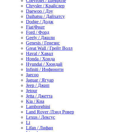
Chevrolet / Шевроле
Chrysler / Крайслер
Daewoo / Дэу
Daihatsu / Дайхатсу
Dodge / Додж
Fiat/Фиат
Ford / Форд
Geely / Джили
Genesis / Генезис
Great Wall / Грейт Волл
Haval / Хавал
Honda / Хонда
Hyundai / Хюндай
Infiniti / Инфинити
Jaecoo
Jaguar / Ягуар
Jeep / Джип
Jetour
Jetta / Джетта
Kia / Киа
Lamborghini
Land Rover /Лэнд Ровер
Lexus / Лексус
Li
Lifan / Лифан