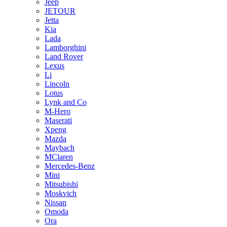
Jeep
JETOUR
Jetta
Kia
Lada
Lamborghini
Land Rover
Lexus
Li
Lincoln
Lotus
Lynk and Co
M-Hero
Maserati
Xpeng
Mazda
Maybach
MClaren
Mercedes-Benz
Mini
Mitsubishi
Moskvich
Nissan
Omoda
Ora