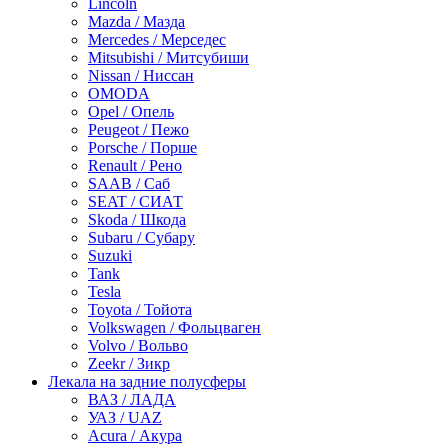
Lincoln
Mazda / Мазда
Mercedes / Мерседес
Mitsubishi / Митсубиши
Nissan / Ниссан
OMODA
Opel / Опель
Peugeot / Пежо
Porsche / Порше
Renault / Рено
SAAB / Саб
SEAT / СИАТ
Skoda / Шкода
Subaru / Субару
Suzuki
Tank
Tesla
Toyota / Тойота
Volkswagen / Фольцваген
Volvo / Вольво
Zeekr / Зикр
Лекала на задние полусферы
ВАЗ / ЛАДА
УАЗ / UAZ
Acura / Акура