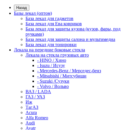
Назад
Базы лекал (оптом)
База лекал для гаджетов
База лекал для Ева ковриков
База лекал для защиты кузова (кузов, фары, под
ручками)
База лекал для защиты салона и мультимедиа
База лекал для тонировки
Лекала на передние боковые стекла
Лекала на стекла грузовых авто
- HINO / Хино
- Isuzu / Исузу
- Mercedes-Benz / Мерседес-бенз
- Mitsubishi / Митсубиши
- Suzuki /Сузуки
- Volvo / Вольво
ВАЗ / LADA
ГАЗ / УАЗ
Иж
ТагАЗ
Acura
Alfa Romeo
Audi
Avatr