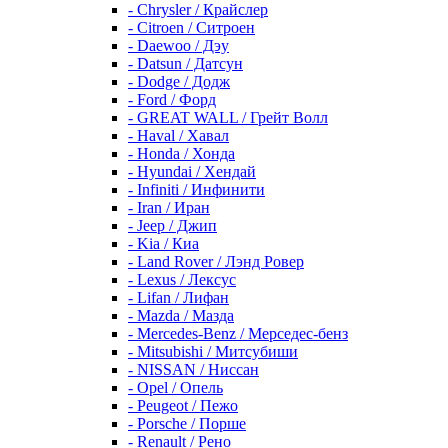
- Chrysler / Крайслер
- Citroen / Ситроен
- Daewoo / Дэу
- Datsun / Датсун
- Dodge / Додж
- Ford / Форд
- GREAT WALL / Грейт Волл
- Haval / Хавал
- Honda / Хонда
- Hyundai / Хендай
- Infiniti / Инфинити
- Iran / Иран
- Jeep / Джип
- Kia / Киа
- Land Rover / Лэнд Ровер
- Lexus / Лексус
- Lifan / Лифан
- Mazda / Мазда
- Mercedes-Benz / Мерседес-бенз
- Mitsubishi / Митсубиши
- NISSAN / Ниссан
- Opel / Опель
- Peugeot / Пежо
- Porsche / Порше
- Renault / Рено