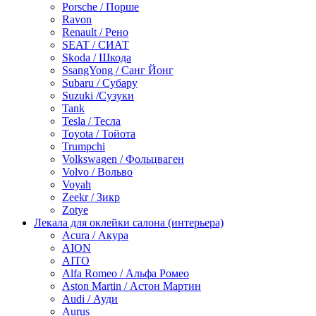
Porsche / Порше
Ravon
Renault / Рено
SEAT / СИАТ
Skoda / Шкода
SsangYong / Санг Йонг
Subaru / Субару
Suzuki /Сузуки
Tank
Tesla / Тесла
Toyota / Тойота
Trumpchi
Volkswagen / Фольцваген
Volvo / Вольво
Voyah
Zeekr / Зикр
Zotye
Лекала для оклейки салона (интерьера)
Acura / Акура
AION
AITO
Alfa Romeo / Альфа Ромео
Aston Martin / Астон Мартин
Audi / Ауди
Aurus