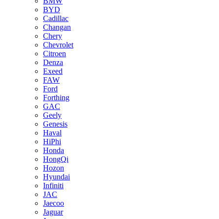
BMW
BYD
Cadillac
Changan
Chery
Chevrolet
Citroen
Denza
Exeed
FAW
Ford
Forthing
GAC
Geely
Genesis
Haval
HiPhi
Honda
HongQi
Hozon
Hyundai
Infiniti
JAC
Jaecoo
Jaguar