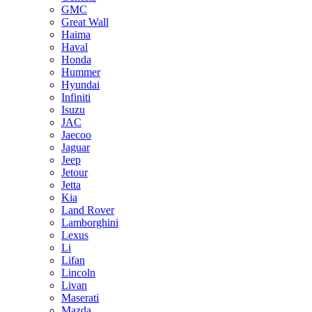
GMC
Great Wall
Haima
Haval
Honda
Hummer
Hyundai
Infiniti
Isuzu
JAC
Jaecoo
Jaguar
Jeep
Jetour
Jetta
Kia
Land Rover
Lamborghini
Lexus
Li
Lifan
Lincoln
Livan
Maserati
Mazda