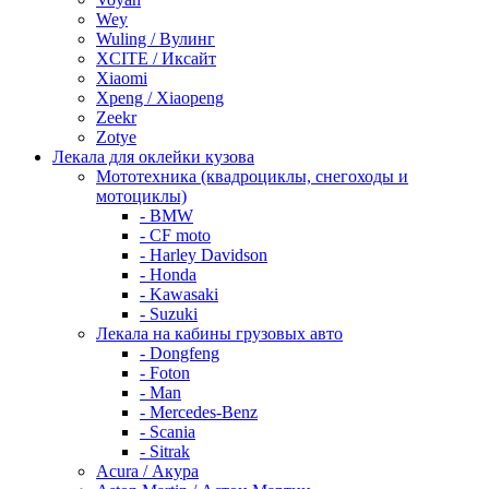
Wey
Wuling / Вулинг
XCITE / Иксайт
Xiaomi
Xpeng / Xiaopeng
Zeekr
Zotye
Лекала для оклейки кузова
Мототехника (квадроциклы, снегоходы и
мотоциклы)
- BMW
- CF moto
- Harley Davidson
- Honda
- Kawasaki
- Suzuki
Лекала на кабины грузовых авто
- Dongfeng
- Foton
- Man
- Mercedes-Benz
- Scania
- Sitrak
Acura / Акура