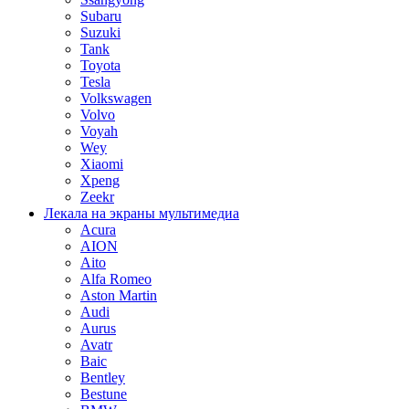
Subaru
Suzuki
Tank
Toyota
Tesla
Volkswagen
Volvo
Voyah
Wey
Xiaomi
Xpeng
Zeekr
Лекала на экраны мультимедиа
Acura
AION
Aito
Alfa Romeo
Aston Martin
Audi
Aurus
Avatr
Baic
Bentley
Bestune