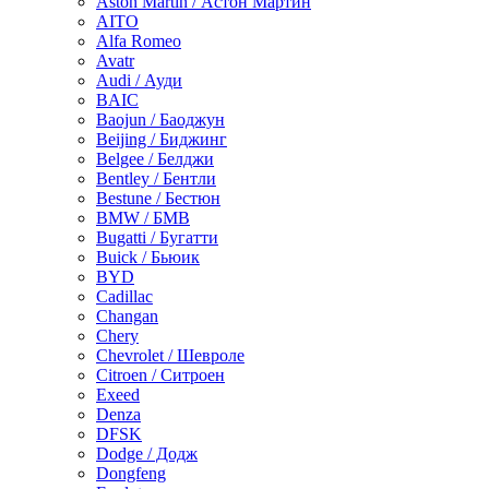
Aston Martin / Астон Мартин
AITO
Alfa Romeo
Avatr
Audi / Ауди
BAIC
Baojun / Баоджун
Beijing / Биджинг
Belgee / Белджи
Bentley / Бентли
Bestune / Бестюн
BMW / БМВ
Bugatti / Бугатти
Buick / Бьюик
BYD
Cadillac
Changan
Chery
Chevrolet / Шевроле
Citroen / Ситроен
Exeed
Denza
DFSK
Dodge / Додж
Dongfeng