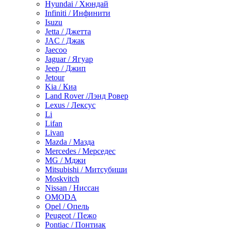
Hyundai / Хюндай
Infiniti / Инфинити
Isuzu
Jetta / Джетта
JAC / Джак
Jaecoo
Jaguar / Ягуар
Jeep / Джип
Jetour
Kia / Киа
Land Rover /Лэнд Ровер
Lexus / Лексус
Li
Lifan
Livan
Mazda / Мазда
Mercedes / Мерседес
MG / Мджи
Mitsubishi / Митсубиши
Moskvitch
Nissan / Ниссан
OMODA
Opel / Опель
Peugeot / Пежо
Pontiac / Понтиак