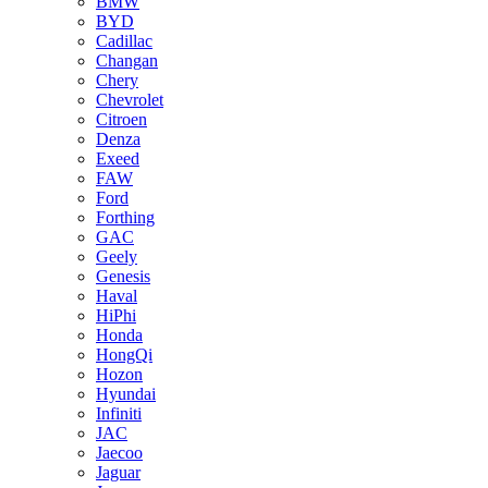
BMW
BYD
Cadillac
Changan
Chery
Chevrolet
Citroen
Denza
Exeed
FAW
Ford
Forthing
GAC
Geely
Genesis
Haval
HiPhi
Honda
HongQi
Hozon
Hyundai
Infiniti
JAC
Jaecoo
Jaguar