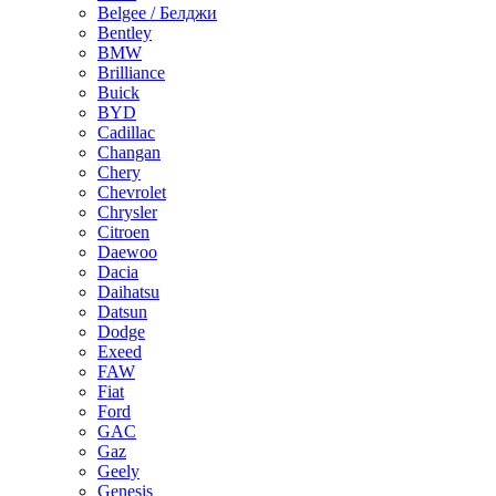
Belgee / Белджи
Bentley
BMW
Brilliance
Buick
BYD
Cadillac
Changan
Chery
Chevrolet
Chrysler
Citroen
Daewoo
Dacia
Daihatsu
Datsun
Dodge
Exeed
FAW
Fiat
Ford
GAC
Gaz
Geely
Genesis