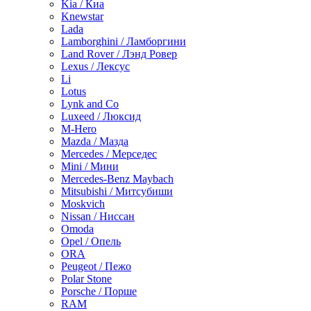
Kia / Киа
Knewstar
Lada
Lamborghini / Ламборгини
Land Rover / Лэнд Ровер
Lexus / Лексус
Li
Lotus
Lynk and Co
Luxeed / Люксид
M-Hero
Mazda / Мазда
Mercedes / Мерседес
Mini / Мини
Mercedes-Benz Maybach
Mitsubishi / Митсубиши
Moskvich
Nissan / Ниссан
Omoda
Opel / Опель
ORA
Peugeot / Пежо
Polar Stone
Porsche / Порше
RAM