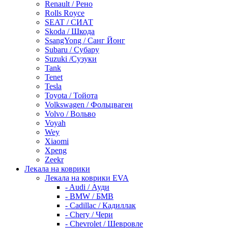
Renault / Рено
Rolls Royce
SEAT / СИАТ
Skoda / Шкода
SsangYong / Санг Йонг
Subaru / Субару
Suzuki /Сузуки
Tank
Tenet
Tesla
Toyota / Тойота
Volkswagen / Фольцваген
Volvo / Вольво
Voyah
Wey
Xiaomi
Xpeng
Zeekr
Лекала на коврики
Лекала на коврики EVA
- Audi / Ауди
- BMW / БМВ
- Cadillac / Кадиллак
- Chery / Чери
- Chevrolet / Шевровле