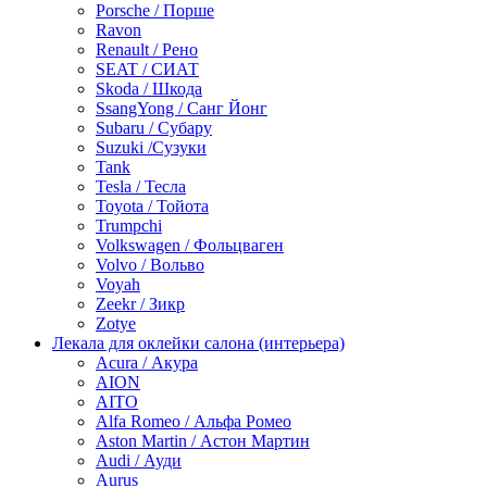
Porsche / Порше
Ravon
Renault / Рено
SEAT / СИАТ
Skoda / Шкода
SsangYong / Санг Йонг
Subaru / Субару
Suzuki /Сузуки
Tank
Tesla / Тесла
Toyota / Тойота
Trumpchi
Volkswagen / Фольцваген
Volvo / Вольво
Voyah
Zeekr / Зикр
Zotye
Лекала для оклейки салона (интерьера)
Acura / Акура
AION
AITO
Alfa Romeo / Альфа Ромео
Aston Martin / Астон Мартин
Audi / Ауди
Aurus