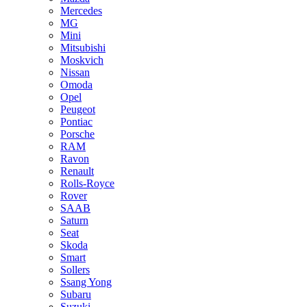
Mercedes
MG
Mini
Mitsubishi
Moskvich
Nissan
Omoda
Opel
Peugeot
Pontiac
Porsche
RAM
Ravon
Renault
Rolls-Royce
Rover
SAAB
Saturn
Seat
Skoda
Smart
Sollers
Ssang Yong
Subaru
Suzuki