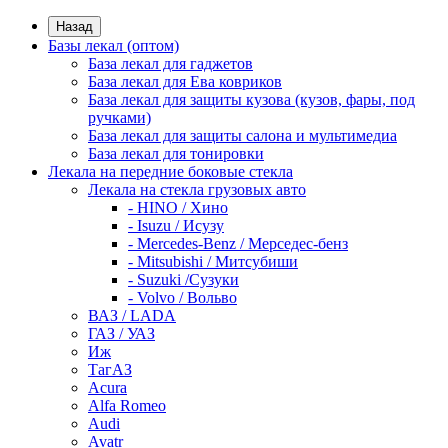
Назад
Базы лекал (оптом)
База лекал для гаджетов
База лекал для Ева ковриков
База лекал для защиты кузова (кузов, фары, под
ручками)
База лекал для защиты салона и мультимедиа
База лекал для тонировки
Лекала на передние боковые стекла
Лекала на стекла грузовых авто
- HINO / Хино
- Isuzu / Исузу
- Mercedes-Benz / Мерседес-бенз
- Mitsubishi / Митсубиши
- Suzuki /Сузуки
- Volvo / Вольво
ВАЗ / LADA
ГАЗ / УАЗ
Иж
ТагАЗ
Acura
Alfa Romeo
Audi
Avatr