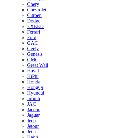
Chery
Chevrolet
Citroen
Dodge
EXEED
Ferrari
Ford
GAC
Geely
Genesis
GMC
Great Wall
Haval
HiPhi
Honda
HongQi
Hyundai
Infiniti
JAC
Jaecoo
Jaguar
Jeep
Jetour
Jetta
Kaiyi