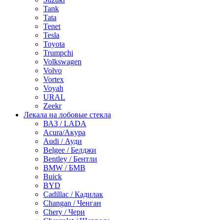
Tank
Tata
Tenet
Tesla
Toyota
Trumpchi
Volkswagen
Volvo
Vortex
Voyah
URAL
Zeekr
Лекала на лобовые стекла
ВАЗ / LADA
Acura/Акура
Audi / Ауди
Belgee / Белджи
Bentley / Бентли
BMW / БМВ
Buick
BYD
Cadillac / Кадилак
Changan / Ченган
Chery / Чери