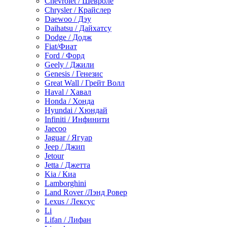
Chevrolet / Шевроле
Chrysler / Крайслер
Daewoo / Дэу
Daihatsu / Дайхатсу
Dodge / Додж
Fiat/Фиат
Ford / Форд
Geely / Джили
Genesis / Генезис
Great Wall / Грейт Волл
Haval / Хавал
Honda / Хонда
Hyundai / Хюндай
Infiniti / Инфинити
Jaecoo
Jaguar / Ягуар
Jeep / Джип
Jetour
Jetta / Джетта
Kia / Киа
Lamborghini
Land Rover /Лэнд Ровер
Lexus / Лексус
Li
Lifan / Лифан