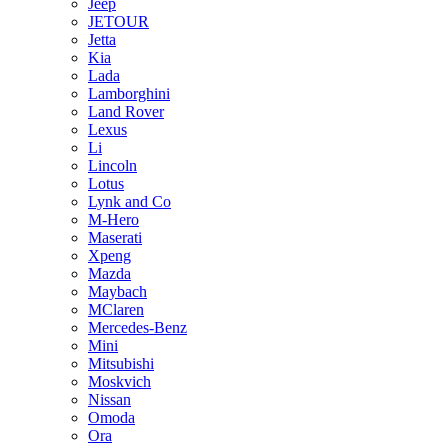
Jeep
JETOUR
Jetta
Kia
Lada
Lamborghini
Land Rover
Lexus
Li
Lincoln
Lotus
Lynk and Co
M-Hero
Maserati
Xpeng
Mazda
Maybach
MClaren
Mercedes-Benz
Mini
Mitsubishi
Moskvich
Nissan
Omoda
Ora