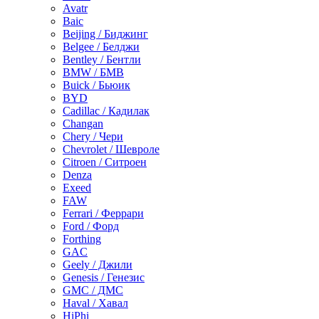
Avatr
Baic
Beijing / Биджинг
Belgee / Белджи
Bentley / Бентли
BMW / БМВ
Buick / Бьюик
BYD
Cadillac / Кадилак
Changan
Chery / Чери
Chevrolet / Шевроле
Citroen / Ситроен
Denza
Exeed
FAW
Ferrari / Феррари
Ford / Форд
Forthing
GAC
Geely / Джили
Genesis / Генезис
GMC / ДМС
Haval / Хавал
HiPhi