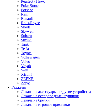
Peugeot / Пежо
Polar Stone
Porsche
Ram
Renault
Rolls-Royce
Skoda
Skywell
Subaru
Suzuki
Tank
Tesla
Toyota
Volkswagen
Volvo
Voyah
Wey
Xiaomi
ZEEKR
Zotye
Гаджеты
Лекала на аксессуары и другие устройства
Лекала на беспроводные наушники
Лекала на брелки
Лекала на игровые приставки