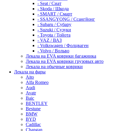
- Seat / Сиат
- Skoda / Шкода
- SMART / Смарт
- SSANGYONG / Ссангйонг
- Subaru / Субару
- Suzuki / Сузуки
- Toyota / Тойота
- VAZ / ВАЗ
- Volkswagen / Фолцваген
- Volvo / Вольво
Лекала на EVA коврики багажника
Лекала на EVA коврики грузовых авто
Лекала на обычные коврики
Лекала на фары
Aito
Alfa Romeo
Audi
Avatr
Baic
BENTLEY
Bestune
BMW
BYD
Cadillac
Changan