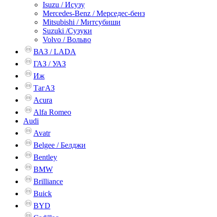
Isuzu / Исузу
Mercedes-Benz / Мерседес-бенз
Mitsubishi / Митсубиши
Suzuki /Сузуки
Volvo / Вольво
ВАЗ / LADA
ГАЗ / УАЗ
Иж
ТагАЗ
Acura
Alfa Romeo
Audi
Avatr
Belgee / Белджи
Bentley
BMW
Brilliance
Buick
BYD