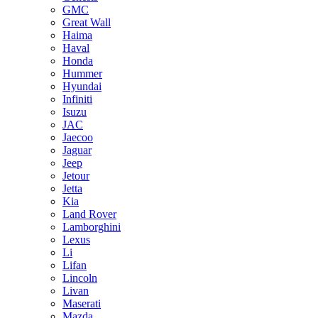
GMC
Great Wall
Haima
Haval
Honda
Hummer
Hyundai
Infiniti
Isuzu
JAC
Jaecoo
Jaguar
Jeep
Jetour
Jetta
Kia
Land Rover
Lamborghini
Lexus
Li
Lifan
Lincoln
Livan
Maserati
Mazda