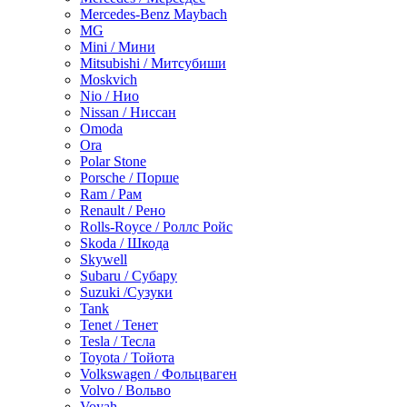
Mercedes-Benz Maybach
MG
Mini / Мини
Mitsubishi / Митсубиши
Moskvich
Nio / Нио
Nissan / Ниссан
Omoda
Ora
Polar Stone
Porsche / Порше
Ram / Рам
Renault / Рено
Rolls-Royce / Роллс Ройс
Skoda / Шкода
Skywell
Subaru / Субару
Suzuki /Сузуки
Tank
Tenet / Тенет
Tesla / Тесла
Toyota / Тойота
Volkswagen / Фольцваген
Volvo / Вольво
Voyah