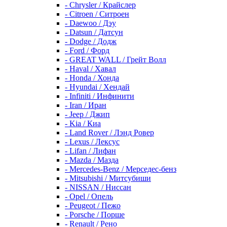
- Chrysler / Крайслер
- Citroen / Ситроен
- Daewoo / Дэу
- Datsun / Датсун
- Dodge / Додж
- Ford / Форд
- GREAT WALL / Грейт Волл
- Haval / Хавал
- Honda / Хонда
- Hyundai / Хендай
- Infiniti / Инфинити
- Iran / Иран
- Jeep / Джип
- Kia / Киа
- Land Rover / Лэнд Ровер
- Lexus / Лексус
- Lifan / Лифан
- Mazda / Мазда
- Mercedes-Benz / Мерседес-бенз
- Mitsubishi / Митсубиши
- NISSAN / Ниссан
- Opel / Опель
- Peugeot / Пежо
- Porsche / Порше
- Renault / Рено