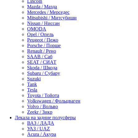
Lincoln
Mazda / Мазда
Mercedes / Мерседес
Mitsubishi / Митсубиши
Nissan / Ниссан
OMODA
Opel / Опель
Peugeot / Пежо
Porsche / Порше
Renault / Рено
SAAB / Саб
SEAT / СИАТ
Skoda / Шкода
Subaru / Субару
Suzuki
Tank
Tesla
Toyota / Тойота
Volkswagen / Фольцваген
Volvo / Вольво
Zeekr / Зикр
Лекала на задние полусферы
ВАЗ / ЛАДА
УАЗ / UAZ
Acura / Акура