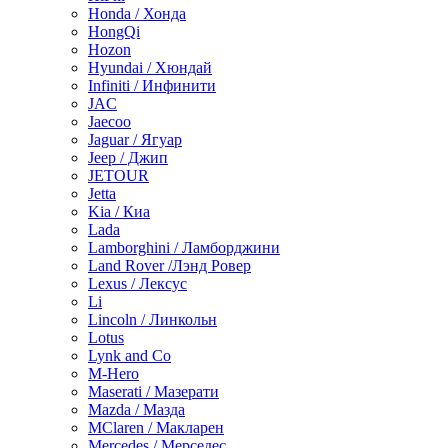
Honda / Хонда
HongQi
Hozon
Hyundai / Хюндай
Infiniti / Инфинити
JAC
Jaecoo
Jaguar / Ягуар
Jeep / Джип
JETOUR
Jetta
Kia / Киа
Lada
Lamborghini / Ламборджини
Land Rover /Лэнд Ровер
Lexus / Лексус
Li
Lincoln / Линкольн
Lotus
Lynk and Co
M-Hero
Maserati / Мазерати
Mazda / Мазда
MClaren / Макларен
Mercedes / Мерседес