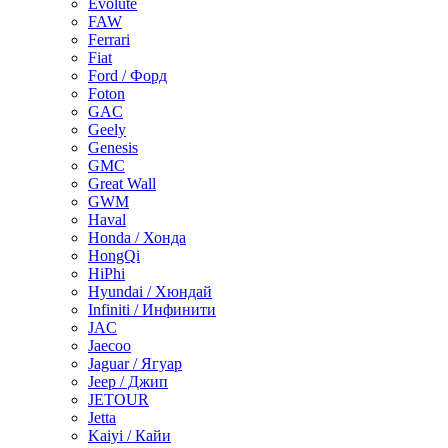
Evolute
FAW
Ferrari
Fiat
Ford / Форд
Foton
GAC
Geely
Genesis
GMC
Great Wall
GWM
Haval
Honda / Хонда
HongQi
HiPhi
Hyundai / Хюндай
Infiniti / Инфинити
JAC
Jaecoo
Jaguar / Ягуар
Jeep / Джип
JETOUR
Jetta
Kaiyi / Кайи