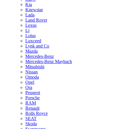
Kia
Knewstar
Lada
Land Rover
Lexus
Li
Lotus
Luxceed
Lynk and Co
Mazda
Mercedes-Benz
Mercedes-Benz Maybach
Mitsubishi
Nissan
Omoda
Opel
Ora
Peugeot
Porsche
RAM
Renault
Rolls Royce
SEAT
Skoda
Ssangyong