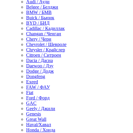
Audi / Ауди
Belgee / Белджи
BMW / БМВ
Buick / Бьюик
BYD / БИД
Cadillac / Кадиллак
Changan / Ченган
Chery / Чери
Chevrolet / Шевроле
Chrysler / Крайслер
Citroen / Ситроен
Dacia / Дасиа
Daewoo / Дэу
Dodge / Додж
Dongfeng
Exeed
FAW / ФАУ
Fiat
Ford / Форд
GAC
Geely / Джили
Genesis
Great Wall
Haval/Хавал
Honda / Хонда