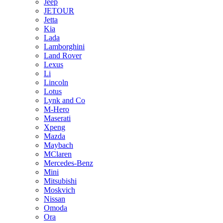
Jeep
JETOUR
Jetta
Kia
Lada
Lamborghini
Land Rover
Lexus
Li
Lincoln
Lotus
Lynk and Co
M-Hero
Maserati
Xpeng
Mazda
Maybach
MClaren
Mercedes-Benz
Mini
Mitsubishi
Moskvich
Nissan
Omoda
Ora