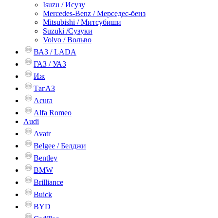
Isuzu / Исузу
Mercedes-Benz / Мерседес-бенз
Mitsubishi / Митсубиши
Suzuki /Сузуки
Volvo / Вольво
ВАЗ / LADA
ГАЗ / УАЗ
Иж
ТагАЗ
Acura
Alfa Romeo
Audi
Avatr
Belgee / Белджи
Bentley
BMW
Brilliance
Buick
BYD