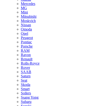
Mercedes
MG
Mini
Mitsubishi
Moskvich
Nissan
Omoda
Opel
Peugeot
Pontiac
Porsche
RAM
Ravon
Renault
Rolls-Royce
Rover
SAAB
Saturn
Seat
Skoda
Smart
Sollers
Ssang Yong
Subaru
Suzuki