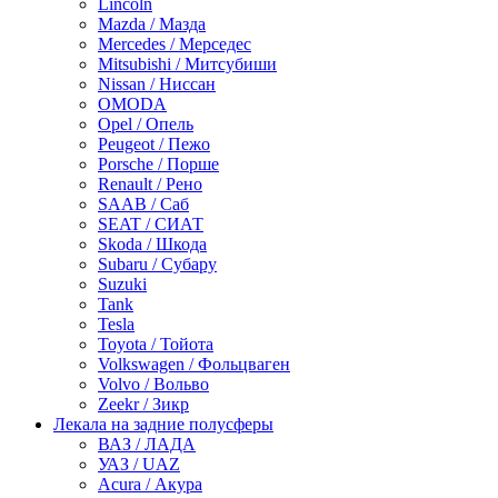
Lincoln
Mazda / Мазда
Mercedes / Мерседес
Mitsubishi / Митсубиши
Nissan / Ниссан
OMODA
Opel / Опель
Peugeot / Пежо
Porsche / Порше
Renault / Рено
SAAB / Саб
SEAT / СИАТ
Skoda / Шкода
Subaru / Субару
Suzuki
Tank
Tesla
Toyota / Тойота
Volkswagen / Фольцваген
Volvo / Вольво
Zeekr / Зикр
Лекала на задние полусферы
ВАЗ / ЛАДА
УАЗ / UAZ
Acura / Акура