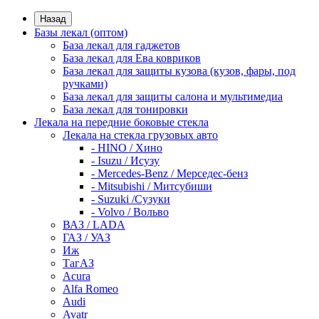
Назад
Базы лекал (оптом)
База лекал для гаджетов
База лекал для Ева ковриков
База лекал для защиты кузова (кузов, фары, под
ручками)
База лекал для защиты салона и мультимедиа
База лекал для тонировки
Лекала на передние боковые стекла
Лекала на стекла грузовых авто
- HINO / Хино
- Isuzu / Исузу
- Mercedes-Benz / Мерседес-бенз
- Mitsubishi / Митсубиши
- Suzuki /Сузуки
- Volvo / Вольво
ВАЗ / LADA
ГАЗ / УАЗ
Иж
ТагАЗ
Acura
Alfa Romeo
Audi
Avatr