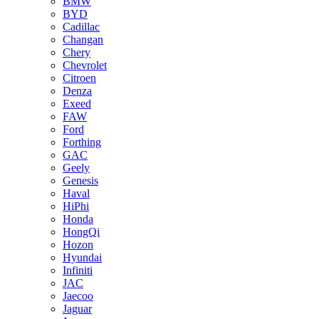
BMW
BYD
Cadillac
Changan
Chery
Chevrolet
Citroen
Denza
Exeed
FAW
Ford
Forthing
GAC
Geely
Genesis
Haval
HiPhi
Honda
HongQi
Hozon
Hyundai
Infiniti
JAC
Jaecoo
Jaguar