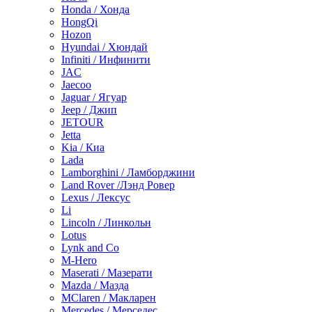
Honda / Хонда
HongQi
Hozon
Hyundai / Хюндай
Infiniti / Инфинити
JAC
Jaecoo
Jaguar / Ягуар
Jeep / Джип
JETOUR
Jetta
Kia / Киа
Lada
Lamborghini / Ламборджини
Land Rover /Лэнд Ровер
Lexus / Лексус
Li
Lincoln / Линкольн
Lotus
Lynk and Co
M-Hero
Maserati / Мазерати
Mazda / Мазда
MClaren / Макларен
Mercedes / Мерседес