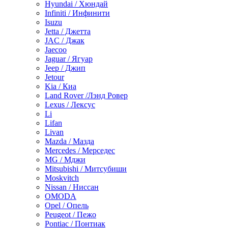
Hyundai / Хюндай
Infiniti / Инфинити
Isuzu
Jetta / Джетта
JAC / Джак
Jaecoo
Jaguar / Ягуар
Jeep / Джип
Jetour
Kia / Киа
Land Rover /Лэнд Ровер
Lexus / Лексус
Li
Lifan
Livan
Mazda / Мазда
Mercedes / Мерседес
MG / Мджи
Mitsubishi / Митсубиши
Moskvitch
Nissan / Ниссан
OMODA
Opel / Опель
Peugeot / Пежо
Pontiac / Понтиак