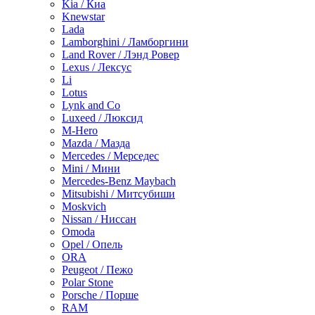
Kia / Киа
Knewstar
Lada
Lamborghini / Ламборгини
Land Rover / Лэнд Ровер
Lexus / Лексус
Li
Lotus
Lynk and Co
Luxeed / Люксид
M-Hero
Mazda / Мазда
Mercedes / Мерседес
Mini / Мини
Mercedes-Benz Maybach
Mitsubishi / Митсубиши
Moskvich
Nissan / Ниссан
Omoda
Opel / Опель
ORA
Peugeot / Пежо
Polar Stone
Porsche / Порше
RAM