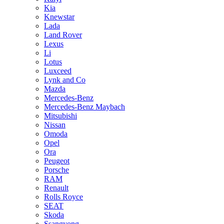
Kia
Knewstar
Lada
Land Rover
Lexus
Li
Lotus
Luxceed
Lynk and Co
Mazda
Mercedes-Benz
Mercedes-Benz Maybach
Mitsubishi
Nissan
Omoda
Opel
Ora
Peugeot
Porsche
RAM
Renault
Rolls Royce
SEAT
Skoda
Ssangyong