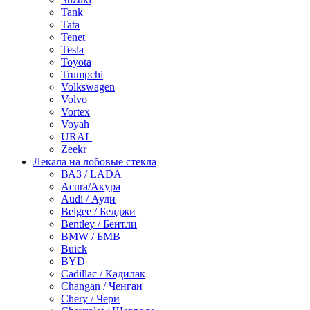
Tank
Tata
Tenet
Tesla
Toyota
Trumpchi
Volkswagen
Volvo
Vortex
Voyah
URAL
Zeekr
Лекала на лобовые стекла
ВАЗ / LADA
Acura/Акура
Audi / Ауди
Belgee / Белджи
Bentley / Бентли
BMW / БМВ
Buick
BYD
Cadillac / Кадилак
Changan / Ченган
Chery / Чери