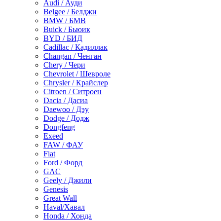
Audi / Ауди
Belgee / Белджи
BMW / БМВ
Buick / Бьюик
BYD / БИД
Cadillac / Кадиллак
Changan / Ченган
Chery / Чери
Chevrolet / Шевроле
Chrysler / Крайслер
Citroen / Ситроен
Dacia / Дасиа
Daewoo / Дэу
Dodge / Додж
Dongfeng
Exeed
FAW / ФАУ
Fiat
Ford / Форд
GAC
Geely / Джили
Genesis
Great Wall
Haval/Хавал
Honda / Хонда