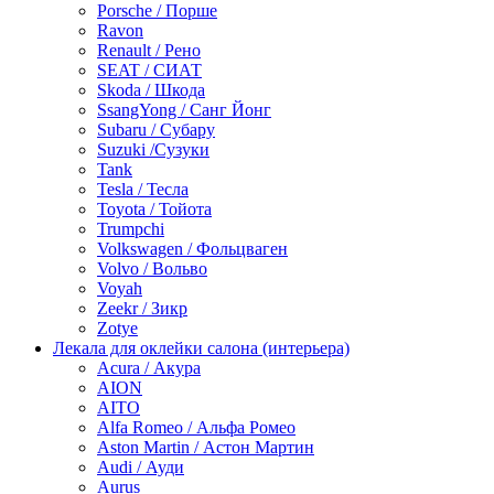
Porsche / Порше
Ravon
Renault / Рено
SEAT / СИАТ
Skoda / Шкода
SsangYong / Санг Йонг
Subaru / Субару
Suzuki /Сузуки
Tank
Tesla / Тесла
Toyota / Тойота
Trumpchi
Volkswagen / Фольцваген
Volvo / Вольво
Voyah
Zeekr / Зикр
Zotye
Лекала для оклейки салона (интерьера)
Acura / Акура
AION
AITO
Alfa Romeo / Альфа Ромео
Aston Martin / Астон Мартин
Audi / Ауди
Aurus