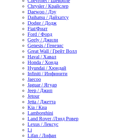
Chevrolet / Шевроле
Chrysler / Крайслер
Daewoo / Дэу
Daihatsu / Дайхатсу
Dodge / Додж
Fiat/Фиат
Ford / Форд
Geely / Джили
Genesis / Генезис
Great Wall / Грейт Волл
Haval / Хавал
Honda / Хонда
Hyundai / Хюндай
Infiniti / Инфинити
Jaecoo
Jaguar / Ягуар
Jeep / Джип
Jetour
Jetta / Джетта
Kia / Киа
Lamborghini
Land Rover /Лэнд Ровер
Lexus / Лексус
Li
Lifan / Лифан