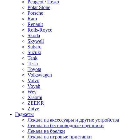
Peugeot / Пежо
Polar Stone
Porsche
Ram
Renault
Rolls-Royce
Skoda
Skywell
Subaru
Suzuki
Tank
Tesla
Toyota
Volkswagen
Volvo
Voyah
Wey
Xiaomi
ZEEKR
Zotye
Гаджеты
Лекала на аксессуары и другие устройства
Лекала на беспроводные наушники
Лекала на брелки
Лекала на игровые приставки