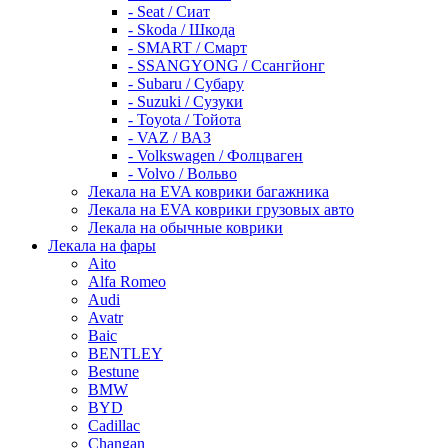
- Seat / Сиат
- Skoda / Шкода
- SMART / Смарт
- SSANGYONG / Ссангйонг
- Subaru / Субару
- Suzuki / Сузуки
- Toyota / Тойота
- VAZ / ВАЗ
- Volkswagen / Фолцваген
- Volvo / Вольво
Лекала на EVA коврики багажника
Лекала на EVA коврики грузовых авто
Лекала на обычные коврики
Лекала на фары
Aito
Alfa Romeo
Audi
Avatr
Baic
BENTLEY
Bestune
BMW
BYD
Cadillac
Changan