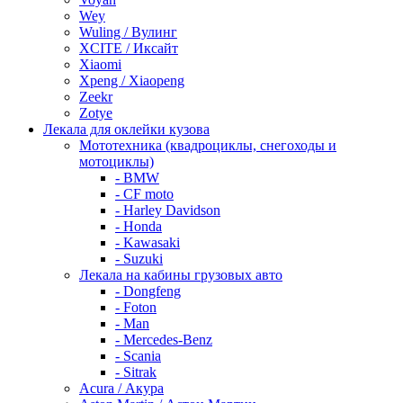
Wey
Wuling / Вулинг
XCITE / Иксайт
Xiaomi
Xpeng / Xiaopeng
Zeekr
Zotye
Лекала для оклейки кузова
Мототехника (квадроциклы, снегоходы и
мотоциклы)
- BMW
- CF moto
- Harley Davidson
- Honda
- Kawasaki
- Suzuki
Лекала на кабины грузовых авто
- Dongfeng
- Foton
- Man
- Mercedes-Benz
- Scania
- Sitrak
Acura / Акура