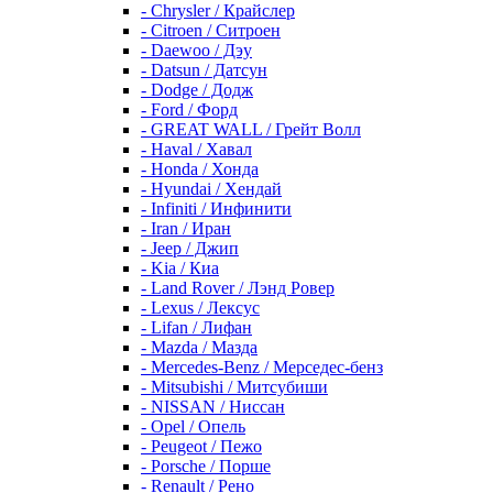
- Chrysler / Крайслер
- Citroen / Ситроен
- Daewoo / Дэу
- Datsun / Датсун
- Dodge / Додж
- Ford / Форд
- GREAT WALL / Грейт Волл
- Haval / Хавал
- Honda / Хонда
- Hyundai / Хендай
- Infiniti / Инфинити
- Iran / Иран
- Jeep / Джип
- Kia / Киа
- Land Rover / Лэнд Ровер
- Lexus / Лексус
- Lifan / Лифан
- Mazda / Мазда
- Mercedes-Benz / Мерседес-бенз
- Mitsubishi / Митсубиши
- NISSAN / Ниссан
- Opel / Опель
- Peugeot / Пежо
- Porsche / Порше
- Renault / Рено