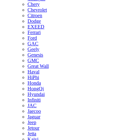
Chery
Chevrolet
Citroen
Dodge
EXEED
Ferrari
Ford
GAC
Geely
Genesis
GMC
Great Wall
Haval
HiPhi
Honda
HongQi
Hyundai
Infiniti
JAC
Jaecoo
Jaguar
Jeep
Jetour
Jetta
Kaiyi