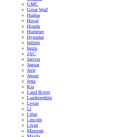
GMC
Great Wall
Haima
Haval
Honda
Hummer
Hyundai
Infiniti
Isuzu
JAC
Jaecoo
Jaguar
Jeep
Jetour
Jetta
Kia
Land Rover
Lamborghini
Lexus
Li
Lifan
Lincoln
Livan
Maserati
Mazda