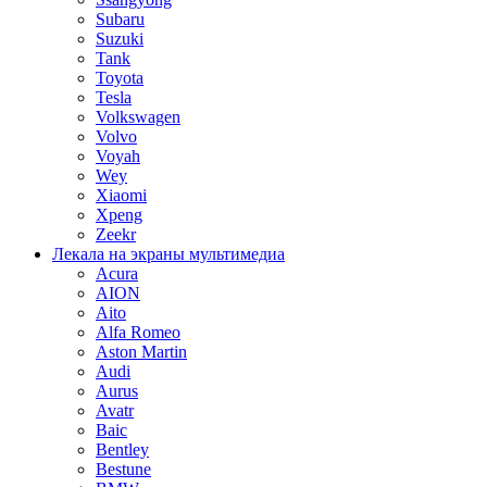
Subaru
Suzuki
Tank
Toyota
Tesla
Volkswagen
Volvo
Voyah
Wey
Xiaomi
Xpeng
Zeekr
Лекала на экраны мультимедиа
Acura
AION
Aito
Alfa Romeo
Aston Martin
Audi
Aurus
Avatr
Baic
Bentley
Bestune