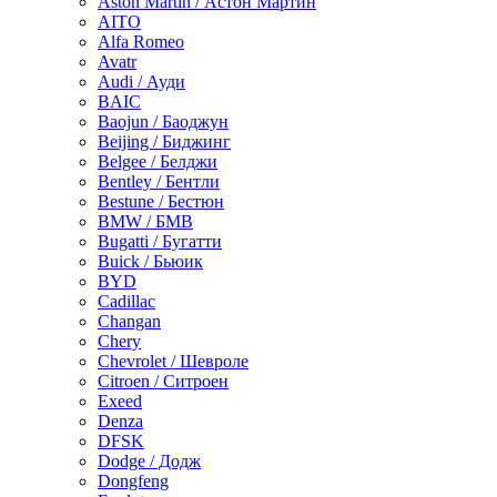
Aston Martin / Астон Мартин
AITO
Alfa Romeo
Avatr
Audi / Ауди
BAIC
Baojun / Баоджун
Beijing / Биджинг
Belgee / Белджи
Bentley / Бентли
Bestune / Бестюн
BMW / БМВ
Bugatti / Бугатти
Buick / Бьюик
BYD
Cadillac
Changan
Chery
Chevrolet / Шевроле
Citroen / Ситроен
Exeed
Denza
DFSK
Dodge / Додж
Dongfeng