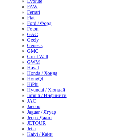
Evolute
FAW
Ferrari
Fiat
Ford / Форд
Foton
GAC
Geely
Genesis
GMC
Great Wall
GWM
Haval
Honda / Хонда
HongQi
HiPhi
Hyundai / Хюндай
Infiniti / Инфинити
JAC
Jaecoo
Jaguar / Ягуар
Jeep / Джип
JETOUR
Jetta
Kaiyi / Кайи