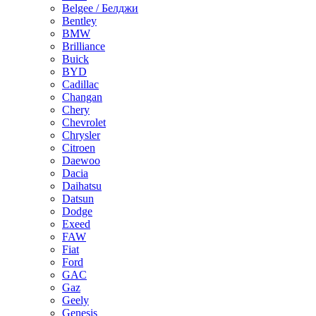
Belgee / Белджи
Bentley
BMW
Brilliance
Buick
BYD
Cadillac
Changan
Chery
Chevrolet
Chrysler
Citroen
Daewoo
Dacia
Daihatsu
Datsun
Dodge
Exeed
FAW
Fiat
Ford
GAC
Gaz
Geely
Genesis