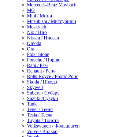
Mercedes-Benz Maybach
MG
Mini / Мини
Mitsubishi / Митсубиши
Moskvich
Nio / Нио
Nissan / Ниссан
Omoda
Ora
Polar Stone
Porsche / Порше
Ram / Рам
Renault / Рено
Rolls-Royce / Роллс Ройс
Skoda / Шкода
Skywell
Subaru / Субару
Suzuki /Сузуки
Tank
Tenet / Тенет
Tesla / Тесла
Toyota / Тойота
Volkswagen / Фольцваген
Volvo / Вольво
Voyah