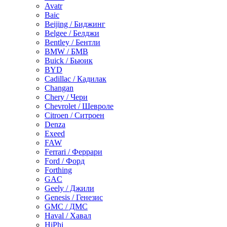
Avatr
Baic
Beijing / Биджинг
Belgee / Белджи
Bentley / Бентли
BMW / БМВ
Buick / Бьюик
BYD
Cadillac / Кадилак
Changan
Chery / Чери
Chevrolet / Шевроле
Citroen / Ситроен
Denza
Exeed
FAW
Ferrari / Феррари
Ford / Форд
Forthing
GAC
Geely / Джили
Genesis / Генезис
GMC / ДМС
Haval / Хавал
HiPhi